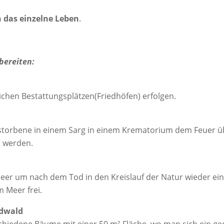
h das einzelne Leben
.
bereiten:
ichen Bestattungsplätzen(Friedhöfen) erfolgen.
rstorbene in einem Sarg in einem Krematorium dem Feuer ü
t werden.
er um nach dem Tod in den Kreislauf der Natur wieder einzu
m Meer frei.
edwald
chiedene Bäume mit einer 50 m² Fläche, wo man sich ein ge