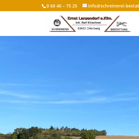
0 60 46 – 75 25
info@schreinerei-besta