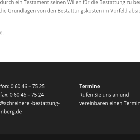
ig durch ein Testament seinen Willen für die Bestattung zu
ie Grundlagen von den Bestattungskosten im Vorfeld absich
e.
fon: 0 60 46 – 75 25
Termine
fax: 0 60 46 – 75 24
Rufen Sie uns an und
o@schreinerei-bestattung-
vereinbaren einen Termin
enberg.de