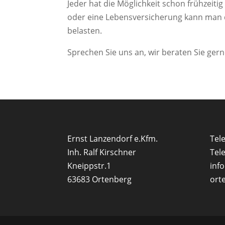
Jeder hat die Möglichkeit schon frühzeit
oder eine Lebensversicherung kann man d
belasten.
Sprechen Sie uns an, wir beraten Sie gern
Ernst Lanzendorf e.Kfm.
Tele
Inh. Ralf Kirschner
Tele
Kneippstr.1
inf
63683 Ortenberg
ort